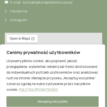
E-mail : kontakt@lunapilateshouse.pl
Facebook
Instagram
Cenimy prywatność użytkowników
Używamy plików cookie, aby poprawić jakość
przeglądania, wyświetlać reklamy lub treści dostosowane
do indywidualnych potrzeb użytkowników oraz analizować
ruch na stronie. Kliknięcie przycisku „Akceptuj wszystkie”
oznacza zgodę na wykorzystywanie przez nas plików
cookie.
POLITYKA PRYWATNOŚCI
Stworzone w ramach:
A
twi.pl
Akceptuj wszystko
© Copyright 2024 Luna Pilates House