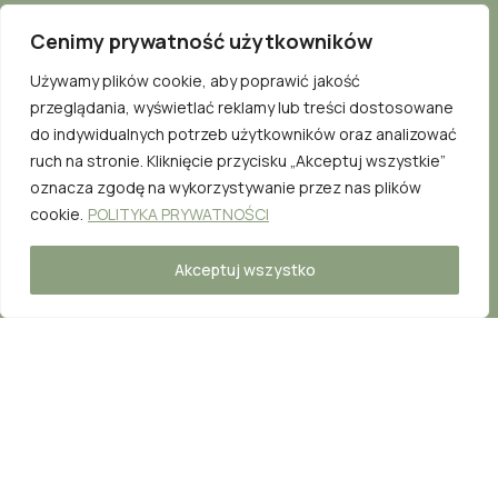
Cenimy prywatność użytkowników
Szybkie linki:
Używamy plików cookie, aby poprawić jakość
przeglądania, wyświetlać reklamy lub treści dostosowane
Strona Główna
do indywidualnych potrzeb użytkowników oraz analizować
ruch na stronie. Kliknięcie przycisku „Akceptuj wszystkie”
O Nas
oznacza zgodę na wykorzystywanie przez nas plików
Grafik
cookie.
POLITYKA PRYWATNOŚCI
Regulamin
Akceptuj wszystko
Informacje kontaktowe:
Telefon: +48 573 825 100
E-mail : kontakt@lunapilateshouse.pl
Facebook
Instagram